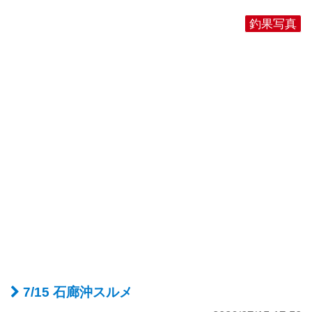
釣果写真
7/15 石廊沖スルメ