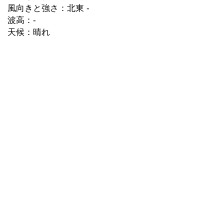
風向きと強さ：北東 -
波高：-
天候：晴れ