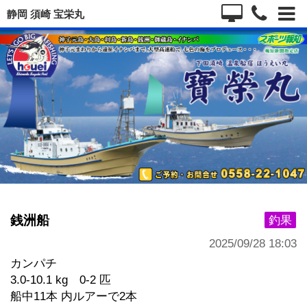
静岡 須崎 宝栄丸
銭洲船
釣果
2025/09/28 18:03
カンパチ
3.0-10.1 kg 0-2 匹
船中11本 内ルアーで2本