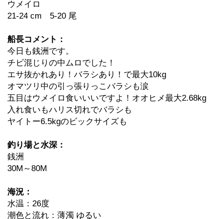
ウメイロ
21-24 cm 5-20 尾
船長コメント：
今日も銭洲です。
チビ混じりの中ムロでした！
エサ抜かれあり！バラシあり！で最大10kg
オマツリ中の引っ張りっこバラシも涙
五目はウメイロ食いいいですよ！オオヒメ最大2.68kg
入れ食いもハリス切れでバラシも
ヤイトー6.5kgのビックサイズも
釣り場と水深：
銭洲
30M～80M
海況：
水温：26度
潮色と流れ：薄濁 ゆるい